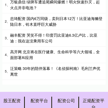
万银鼎信 绿牌车遭追尾瞬间爆燃！明火快速扑灭，起
1、
火点并非电池？
忠琦配资 国内6万同级，卖到日本12万！比亚迪海獭登
2、
陆日本，铃木直呼巨大威胁
融丰配资 哭笑不得！印度罚比亚迪6.3亿卢比，比亚
3、
迪：我在这没乘用车公司
高开网 北京将在医疗健康、生命科学等六大领域，全
4、
面部署AI应用
泛策略 30年的陪伴落幕！《名侦探柯南》毛利兰声优
5、
离世
股王配资
配资平台
配资公司
正规配资平
台