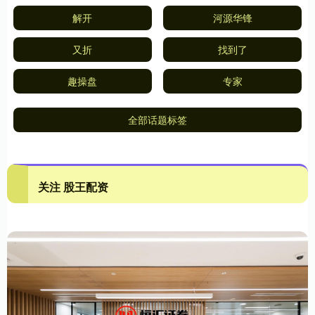
解开
河源华锋
又折
找到了
趣操盘
专家
全部话题标签
关注 股王配资