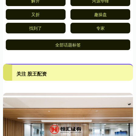
解开
河源华锋
又折
趣操盘
找到了
专家
全部话题标签
关注 股王配资