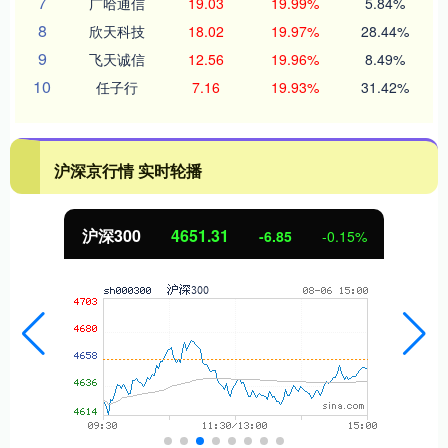
7
广哈通信
19.03
19.99%
5.84%
8
欣天科技
18.02
19.97%
28.44%
9
飞天诚信
12.56
19.96%
8.49%
10
任子行
7.16
19.93%
31.42%
沪深京行情 实时轮播
深300
4651.31
北
-6.85
-0.15%