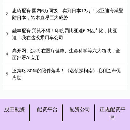
忠琦配资 国内6万同级，卖到日本12万！比亚迪海獭登
2、
陆日本，铃木直呼巨大威胁
融丰配资 哭笑不得！印度罚比亚迪6.3亿卢比，比亚
3、
迪：我在这没乘用车公司
高开网 北京将在医疗健康、生命科学等六大领域，全
4、
面部署AI应用
泛策略 30年的陪伴落幕！《名侦探柯南》毛利兰声优
5、
离世
股王配资
配资平台
配资公司
正规配资平
台