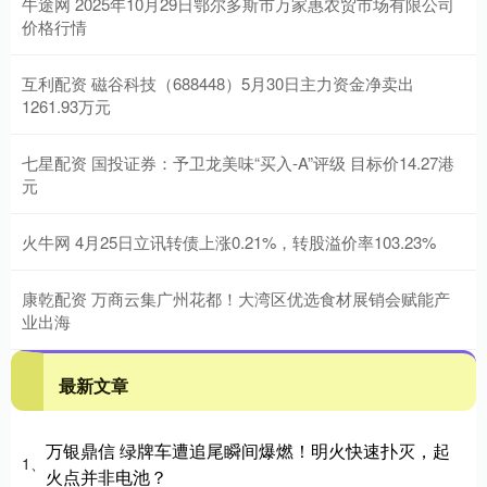
牛途网 2025年10月29日鄂尔多斯市万家惠农贸市场有限公司
价格行情
互利配资 磁谷科技（688448）5月30日主力资金净卖出
1261.93万元
七星配资 国投证券：予卫龙美味“买入-A”评级 目标价14.27港
元
火牛网 4月25日立讯转债上涨0.21%，转股溢价率103.23%
康乾配资 万商云集广州花都！大湾区优选食材展销会赋能产
业出海
最新文章
万银鼎信 绿牌车遭追尾瞬间爆燃！明火快速扑灭，起
1、
火点并非电池？