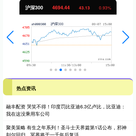
沪深300
4694.44
43.13
0.93%
热点资讯
融丰配资 哭笑不得！印度罚比亚迪6.3亿卢比，比亚迪：
我在这没乘用车公司
聚美策略 有生之年系列！圣斗士天界篇第1话公布，邪神
刻尔回归，冥界将于一千年后复活