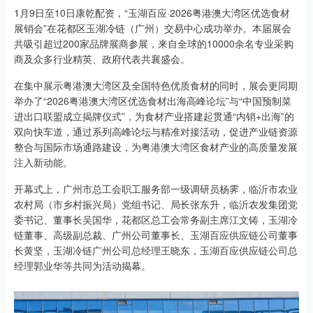
1月9日至10日康乾配资，“玉湖百应·2026粤港澳大湾区优选食材
展销会”在花都区玉湖冷链（广州）交易中心成功举办。本届展会
共吸引超过200家品牌展商参展，来自全球的10000余名专业采购
商及众多行业精英、政府代表共襄盛会。
在集中展示粤港澳大湾区及全国特色优质食材的同时，展会更同期
举办了“2026粤港澳大湾区优选食材出海高峰论坛”与“中国预制菜
进出口联盟成立揭牌仪式”，为食材产业搭建起贯通“内销+出海”的
双向快车道，通过系列高峰论坛与精准对接活动，促进产业链资源
整合与国际市场通路建设，为粤港澳大湾区食材产业的高质量发展
注入新动能。
开幕式上，广州市总工会职工服务部一级调研员杨霁，临沂市农业
农村局（市乡村振兴局）党组书记、局长张东升，临沂农发集团党
委书记、董事长吴国华，花都区总工会常务副主席江文铸，玉湖冷
链董事、高级副总裁、广州公司董事长、玉湖百应供应链公司董事
长黄坚，玉湖冷链广州公司总经理王晓东，玉湖百应供应链公司总
经理郭业华等共同为活动揭幕。