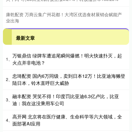
康乾配资 万商云集广州花都！大湾区优选食材展销会赋能产
业出海
最新文章
万银鼎信 绿牌车遭追尾瞬间爆燃！明火快速扑灭，起
1、
火点并非电池？
忠琦配资 国内6万同级，卖到日本12万！比亚迪海獭登
2、
陆日本，铃木直呼巨大威胁
融丰配资 哭笑不得！印度罚比亚迪6.3亿卢比，比亚
3、
迪：我在这没乘用车公司
高开网 北京将在医疗健康、生命科学等六大领域，全
4、
面部署AI应用