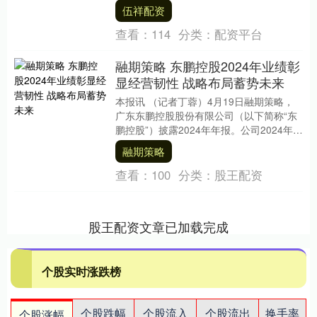
须先生、董事兼副总经理郝胜涛先生、董
伍祥配资
事会....
查看：
114
分类：
配资平台
融期策略 东鹏控股2024年业绩彰
显经营韧性 战略布局蓄势未来
本报讯 （记者丁蓉）4月19日融期策略，
广东东鹏控股股份有限公司（以下简称“东
鹏控股”）披露2024年年报。公司2024年度
实现营业总收入64.69亿元，其中，....
融期策略
查看：
100
分类：
股王配资
股王配资文章已加载完成
个股实时涨跌榜
个股跌幅
个股流入
个股流出
换手率
个股涨幅