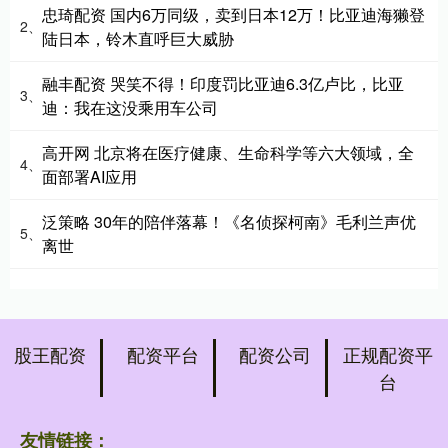
忠琦配资 国内6万同级，卖到日本12万！比亚迪海獭登
2、
陆日本，铃木直呼巨大威胁
融丰配资 哭笑不得！印度罚比亚迪6.3亿卢比，比亚
3、
迪：我在这没乘用车公司
高开网 北京将在医疗健康、生命科学等六大领域，全
4、
面部署AI应用
泛策略 30年的陪伴落幕！《名侦探柯南》毛利兰声优
5、
离世
股王配资
配资平台
配资公司
正规配资平
台
友情链接：