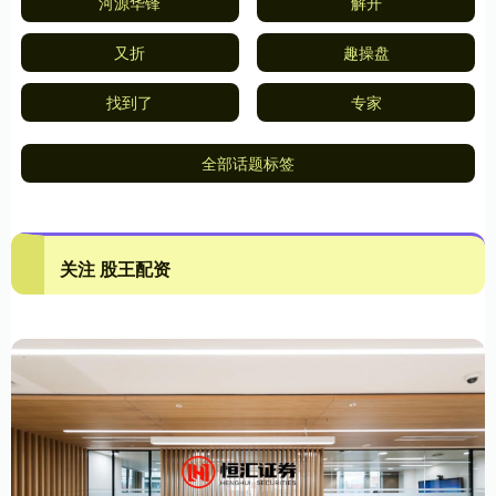
河源华锋
解开
又折
趣操盘
找到了
专家
全部话题标签
关注 股王配资