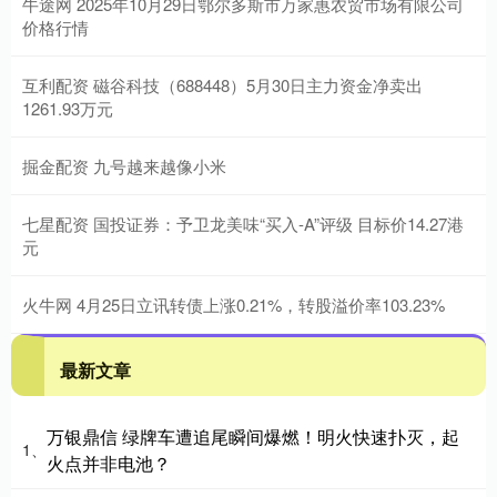
牛途网 2025年10月29日鄂尔多斯市万家惠农贸市场有限公司
价格行情
互利配资 磁谷科技（688448）5月30日主力资金净卖出
1261.93万元
掘金配资 九号越来越像小米
七星配资 国投证券：予卫龙美味“买入-A”评级 目标价14.27港
元
火牛网 4月25日立讯转债上涨0.21%，转股溢价率103.23%
最新文章
万银鼎信 绿牌车遭追尾瞬间爆燃！明火快速扑灭，起
1、
火点并非电池？