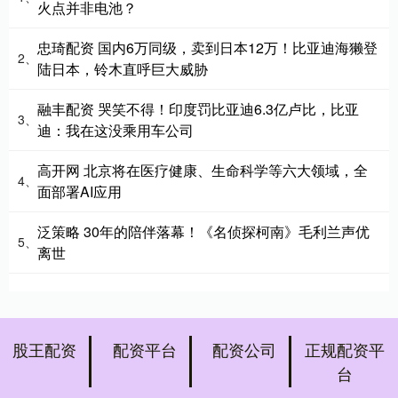
火点并非电池？
忠琦配资 国内6万同级，卖到日本12万！比亚迪海獭登
2、
陆日本，铃木直呼巨大威胁
融丰配资 哭笑不得！印度罚比亚迪6.3亿卢比，比亚
3、
迪：我在这没乘用车公司
高开网 北京将在医疗健康、生命科学等六大领域，全
4、
面部署AI应用
泛策略 30年的陪伴落幕！《名侦探柯南》毛利兰声优
5、
离世
股王配资
配资平台
配资公司
正规配资平
台