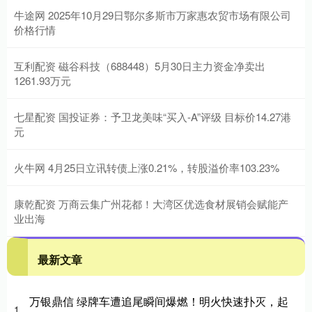
牛途网 2025年10月29日鄂尔多斯市万家惠农贸市场有限公司
价格行情
互利配资 磁谷科技（688448）5月30日主力资金净卖出
1261.93万元
七星配资 国投证券：予卫龙美味“买入-A”评级 目标价14.27港
元
火牛网 4月25日立讯转债上涨0.21%，转股溢价率103.23%
康乾配资 万商云集广州花都！大湾区优选食材展销会赋能产
业出海
最新文章
万银鼎信 绿牌车遭追尾瞬间爆燃！明火快速扑灭，起
1、