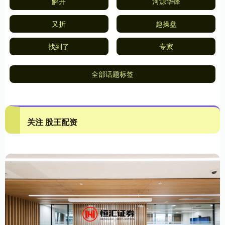
解开
河源华锋
又折
趣操盘
找到了
专家
全部话题标签
关注 股王配资