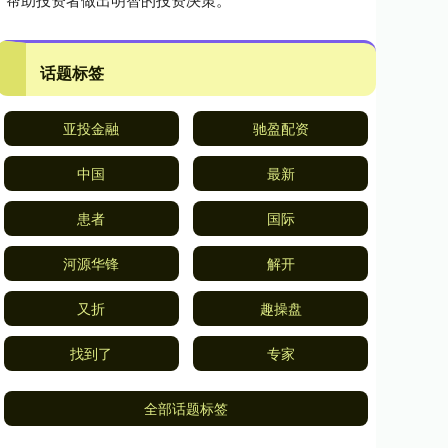
话题标签
亚投金融
驰盈配资
中国
最新
患者
国际
河源华锋
解开
又折
趣操盘
找到了
专家
全部话题标签