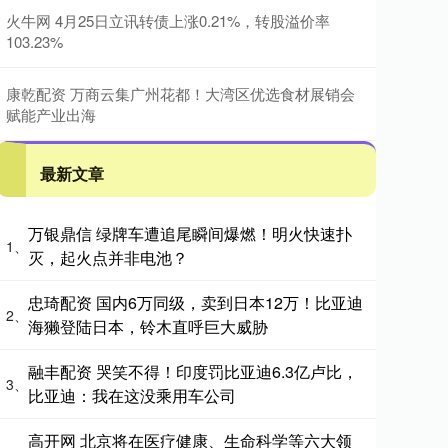
火牛网 4月25日立讯转债上涨0.21%，转股溢价率
103.23%
康乾配资 万商云集广州花都！大湾区优选食材展销会
赋能产业出海
最新文章
万银鼎信 绿牌车遭追尾瞬间爆燃！明火快速扑
1、
灭，起火点并非电池？
忠琦配资 国内6万同级，卖到日本12万！比亚迪
2、
海獭登陆日本，铃木直呼巨大威胁
融丰配资 哭笑不得！印度罚比亚迪6.3亿卢比，
3、
比亚迪：我在这没乘用车公司
高开网 北京将在医疗健康、生命科学等六大领