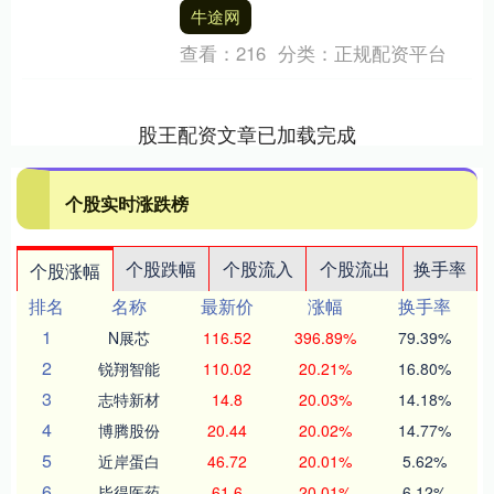
1.00 1.20 油菜 6.....
牛途网
查看：
216
分类：
正规配资平台
股王配资文章已加载完成
个股实时涨跌榜
个股跌幅
个股流入
个股流出
换手率
个股涨幅
排名
名称
最新价
涨幅
换手率
1
N展芯
116.52
396.89%
79.39%
2
锐翔智能
110.02
20.21%
16.80%
3
志特新材
14.8
20.03%
14.18%
4
博腾股份
20.44
20.02%
14.77%
5
近岸蛋白
46.72
20.01%
5.62%
6
毕得医药
61.6
20.01%
6.12%