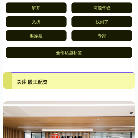
解开
河源华锋
又折
找到了
趣操盘
专家
全部话题标签
关注 股王配资