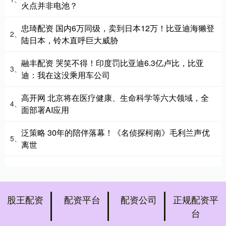
火点并非电池？
忠琦配资 国内6万同级，卖到日本12万！比亚迪海獭登
2、
陆日本，铃木直呼巨大威胁
融丰配资 哭笑不得！印度罚比亚迪6.3亿卢比，比亚
3、
迪：我在这没乘用车公司
高开网 北京将在医疗健康、生命科学等六大领域，全
4、
面部署AI应用
泛策略 30年的陪伴落幕！《名侦探柯南》毛利兰声优
5、
离世
股王配资
配资平台
配资公司
正规配资平
台