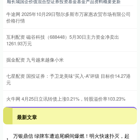
顺长城国企价值混合型证券投资基金基金产品资料概要更新
牛途网 2025年10月29日鄂尔多斯市万家惠农贸市场有限公司
价格行情
互利配资 磁谷科技（688448）5月30日主力资金净卖出
1261.93万元
掘金配资 九号越来越像小米
七星配资 国投证券：予卫龙美味“买入-A”评级 目标价14.27港
元
火牛网 4月25日立讯转债上涨0.21%，转股溢价率103.23%
最新文章
万银鼎信 绿牌车遭追尾瞬间爆燃！明火快速扑灭，起
1、