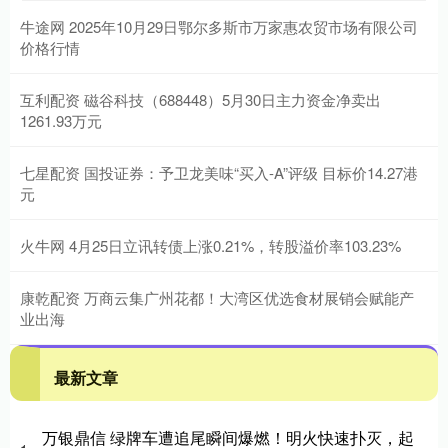
牛途网 2025年10月29日鄂尔多斯市万家惠农贸市场有限公司
价格行情
互利配资 磁谷科技（688448）5月30日主力资金净卖出
1261.93万元
七星配资 国投证券：予卫龙美味“买入-A”评级 目标价14.27港
元
火牛网 4月25日立讯转债上涨0.21%，转股溢价率103.23%
康乾配资 万商云集广州花都！大湾区优选食材展销会赋能产
业出海
最新文章
万银鼎信 绿牌车遭追尾瞬间爆燃！明火快速扑灭，起