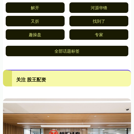
解开
河源华锋
又折
找到了
趣操盘
专家
全部话题标签
关注 股王配资