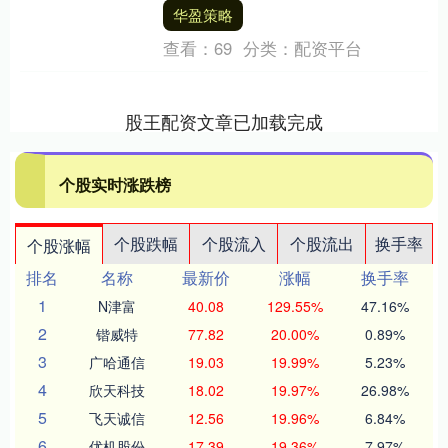
券发行金额4.16亿元，期限1年，所募资
华盈策略
金....
查看：
69
分类：
配资平台
股王配资文章已加载完成
个股实时涨跌榜
个股跌幅
个股流入
个股流出
换手率
个股涨幅
排名
名称
最新价
涨幅
换手率
1
N津富
40.08
129.55%
47.16%
2
锴威特
77.82
20.00%
0.89%
3
广哈通信
19.03
19.99%
5.23%
4
欣天科技
18.02
19.97%
26.98%
5
飞天诚信
12.56
19.96%
6.84%
6
优机股份
17.39
19.36%
7.97%