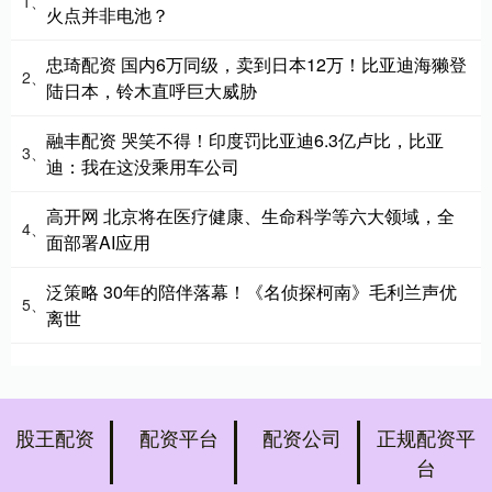
1、
火点并非电池？
忠琦配资 国内6万同级，卖到日本12万！比亚迪海獭登
2、
陆日本，铃木直呼巨大威胁
融丰配资 哭笑不得！印度罚比亚迪6.3亿卢比，比亚
3、
迪：我在这没乘用车公司
高开网 北京将在医疗健康、生命科学等六大领域，全
4、
面部署AI应用
泛策略 30年的陪伴落幕！《名侦探柯南》毛利兰声优
5、
离世
股王配资
配资平台
配资公司
正规配资平
台