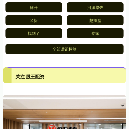
解开
河源华锋
又折
趣操盘
找到了
专家
全部话题标签
关注 股王配资