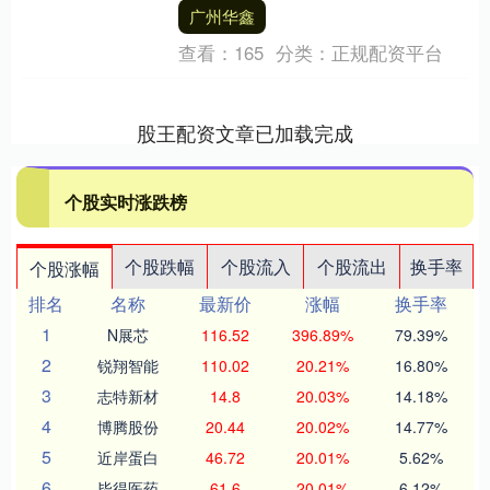
变，万象更新。如今，鹊华揽秀的神韵，
广州华鑫
正焕发出新....
查看：
165
分类：
正规配资平台
股王配资文章已加载完成
个股实时涨跌榜
个股跌幅
个股流入
个股流出
换手率
个股涨幅
排名
名称
最新价
涨幅
换手率
1
N展芯
116.52
396.89%
79.39%
2
锐翔智能
110.02
20.21%
16.80%
3
志特新材
14.8
20.03%
14.18%
4
博腾股份
20.44
20.02%
14.77%
5
近岸蛋白
46.72
20.01%
5.62%
6
毕得医药
61.6
20.01%
6.12%