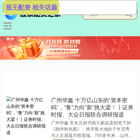
股王配资 相关话题
广州华鑫 十万亿山东的“资本密
码”，“鲁”力向“新”挑大梁！丨证券
时报、大众日报联合调研报道
广州华鑫 宋末元初书画大家赵孟頫笔下的
《鹊华秋色图》，将齐鲁大地的千年灵秀
与人文底蕴尽收笔端。700多年来，山河巨