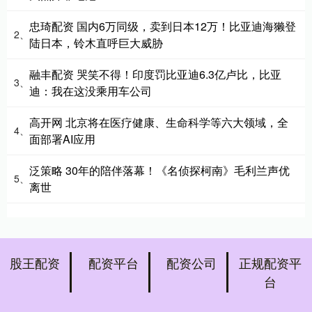
忠琦配资 国内6万同级，卖到日本12万！比亚迪海獭登
2、
陆日本，铃木直呼巨大威胁
融丰配资 哭笑不得！印度罚比亚迪6.3亿卢比，比亚
3、
迪：我在这没乘用车公司
高开网 北京将在医疗健康、生命科学等六大领域，全
4、
面部署AI应用
泛策略 30年的陪伴落幕！《名侦探柯南》毛利兰声优
5、
离世
股王配资
配资平台
配资公司
正规配资平
台