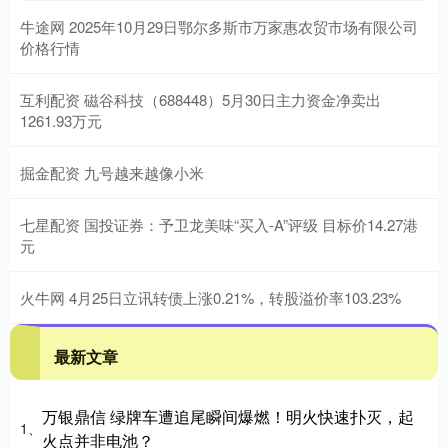
牛途网 2025年10月29日鄂尔多斯市万家惠农贸市场有限公司
价格行情
互利配资 磁谷科技（688448）5月30日主力资金净卖出
1261.93万元
掘金配资 九号越来越像小米
七星配资 国投证券：予卫龙美味“买入-A”评级 目标价14.27港
元
火牛网 4月25日立讯转债上涨0.21%，转股溢价率103.23%
最新文章
万银鼎信 绿牌车遭追尾瞬间爆燃！明火快速扑灭，起
1、
火点并非电池？