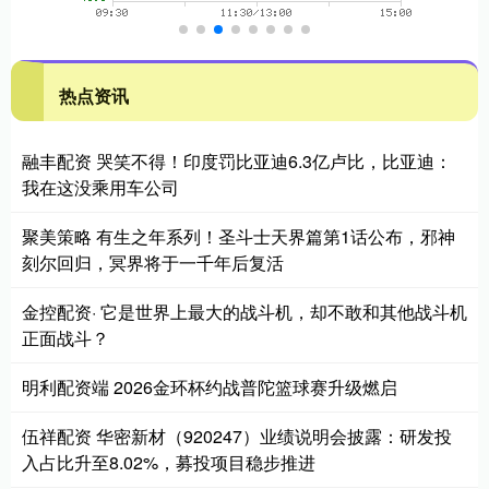
热点资讯
融丰配资 哭笑不得！印度罚比亚迪6.3亿卢比，比亚迪：
我在这没乘用车公司
聚美策略 有生之年系列！圣斗士天界篇第1话公布，邪神
刻尔回归，冥界将于一千年后复活
金控配资· 它是世界上最大的战斗机，却不敢和其他战斗机
正面战斗？
明利配资端 2026金环杯约战普陀篮球赛升级燃启
伍祥配资 华密新材（920247）业绩说明会披露：研发投
入占比升至8.02%，募投项目稳步推进