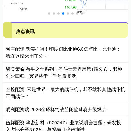
热点资讯
融丰配资 哭笑不得！印度罚比亚迪6.3亿卢比，比亚迪：
我在这没乘用车公司
聚美策略 有生之年系列！圣斗士天界篇第1话公布，邪神
刻尔回归，冥界将于一千年后复活
金控配资· 它是世界上最大的战斗机，却不敢和其他战斗机
正面战斗？
明利配资端 2026金环杯约战普陀篮球赛升级燃启
伍祥配资 华密新材（920247）业绩说明会披露：研发投
入占比升至8.02%，募投项目稳步推进