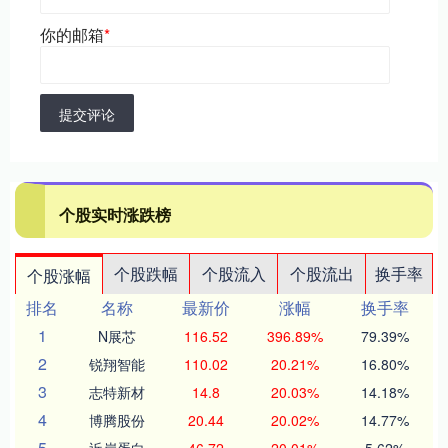
你的邮箱
*
提交评论
个股实时涨跌榜
个股跌幅
个股流入
个股流出
换手率
个股涨幅
排名
名称
最新价
涨幅
换手率
1
N展芯
116.52
396.89%
79.39%
2
锐翔智能
110.02
20.21%
16.80%
3
志特新材
14.8
20.03%
14.18%
4
博腾股份
20.44
20.02%
14.77%
5
近岸蛋白
46.72
20.01%
5.62%