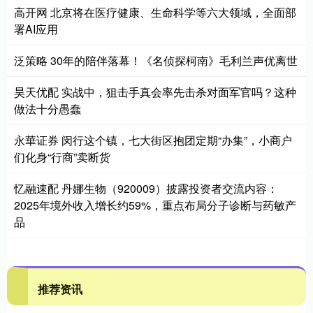
高开网 北京将在医疗健康、生命科学等六大领域，全面部
署AI应用
泛策略 30年的陪伴落幕！《名侦探柯南》毛利兰声优离世
昊天优配 实战中，狙击手真会率先击杀对面军官吗？这种
做法十分愚蠢
永華证券 闵行这个镇，七大街区抱团定期“办集”，小商户
们化身“行商”卖断货
忆融速配 丹娜生物（920009）披露投资者交流内容：
2025年境外收入增长约59%，重点布局分子诊断与药敏产
品
推荐资讯