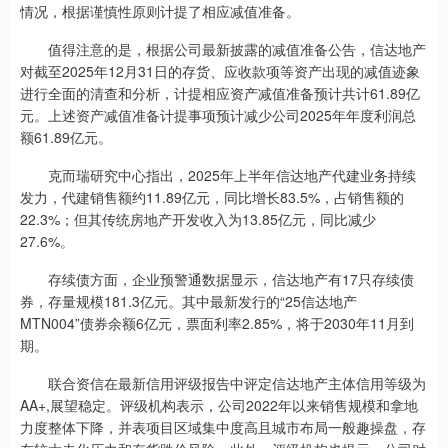
情况，根据谨慎性原则计提了相应减值准备。
值得注意的是，根据公司最新披露的减值准备公告，信达地产
对截至2025年12月31日的存货、应收款项等资产出现的减值迹象
进行全面的清查和分析，计提相应资产减值准备预计共计61.89亿
元。上述资产减值准备计提事项预计减少公司2025年年度利润总
额61.89亿元。
克而瑞研究中心指出，2025年上半年信达地产代建业务持续
发力，代建销售额约11.89亿元，同比增长83.5%，占销售额的
22.3%；但其传统房地产开发收入为13.85亿元，同比减少
27.6%。
存续债方面，企业预警通数据显示，信达地产有17只存续债
券，存量规模181.3亿元。其中最新发行的“25信达地产
MTN004”债券余额6亿元，票面利率2.85%，将于2030年11月到
期。
联合资信在最新信用评级报告中评定信达地产主体信用等级为
AA+,展望稳定。评级机构表示，公司2022年以来销售规模和拿地
力度整体下降，并表项目区域集中度高且城市布局一般趣操盘，存