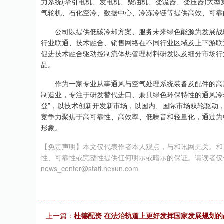
力系统(牵引电机、发电机、柴油机、变流器、变压器)大
气轮机、石化空冷、数据中心、冷冻冷链等提供高效、可靠
上证指数
3900.35
00
-0.01%
21.92
0.
公司以提供低碳冷却方案、服务未来绿色能源为发展战
行业联通、技术融合、销售网络在不同行业区域及上下游联
促进技术融合驱动控制流体热管理材料研发以及细分市场行
品。
作为一家专业从事通风与空气处理系统装备及配件的高
制造业，专注于研发替代进口、兼具绿色环保特性的通风冷却
登”，以技术创新开发新市场，以国内、国际市场双轮驱动
竞争力聚焦于高可靠性、高效率、低噪音和轻量化，通过为
形象。
【免责声明】本文仅代表作者本人观点，与和讯网无关。和
性、可靠性或完整性提供任何明示或暗示的保证。请读者仅
news_center@staff.hexun.com
上一篇：
杜德配资 在法治轨道上更好发挥国家发展规划