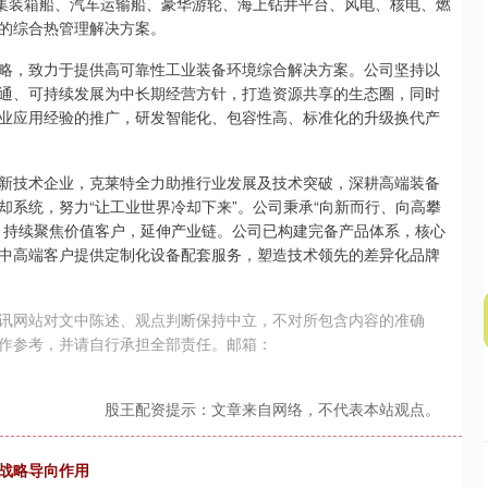
型集装箱船、汽车运输船、豪华游轮、海上钻井平台、风电、核电、燃
的综合热管理解决方案。
深证成指
14110.12
57%
-34.08
-0.24%
略，致力于提供高可靠性工业装备环境综合解决方案。公司坚持以
通、可持续发展为中长期经营方针，打造资源共享的生态圈，同时
业应用经验的推广，研发智能化、包容性高、标准化的升级换代产
新技术企业，克莱特全力助推行业发展及技术突破，深耕高端装备
系统，努力“让工业世界冷却下来”。公司秉承“向新而行、向高攀
，持续聚焦价值客户，延伸产业链。公司已构建完备产品体系，核心
中高端客户提供定制化设备配套服务，塑造技术领先的差异化品牌
讯网站对文中陈述、观点判断保持中立，不对所包含内容的准确
作参考，并请自行承担全部责任。邮箱：
股王配资提示：文章来自网络，不代表本站观点。
的战略导向作用