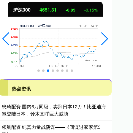
沪深300
4651.31
北
-6.85
-0.15%
热点资讯
忠琦配资 国内6万同级，卖到日本12万！比亚迪海
獭登陆日本，铃木直呼巨大威胁
领航配资 纯真力量战阴谋——《间谍过家家第3