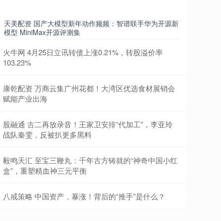
天美配资 国产大模型新年动作频频：智谱联手华为开源新
模型 MiniMax开源评测集
火牛网 4月25日立讯转债上涨0.21%，转股溢价率
103.23%
康乾配资 万商云集广州花都！大湾区优选食材展销会
赋能产业出海
股融通 古二再放录音！王家卫安排“代加工”，李亚玲
战队秦雯，反被扒更多黑料
毅鸣天汇 至宝三鞭丸：千年古方铸就的“神奇中国小红
盒”，重塑精血神三元平衡
八戒策略 中国资产，暴涨！背后的“推手”是什么？