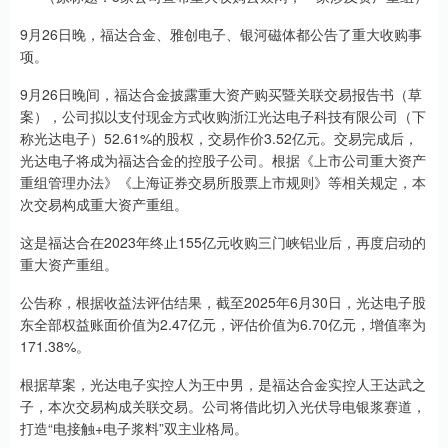
9月26日晚，福达合金、雅创电子、银河磁体都公告了重大收购事
项。
9月26日晚间，福达合金披露重大资产购买暨关联交易报告书（草
案），公司拟以支付现金方式收购浙江光达电子科技有限公司（下
称光达电子）52.61%的股权，交易作价3.52亿元。交易完成后，
光达电子将成为福达合金的控股子公司。根据《上市公司重大资产
重组管理办法》《上海证券交易所股票上市规则》等相关规定，本
次交易构成重大资产重组。
这是福达合在2023年终止155亿元收购三门峡铝业后，再度启动的
重大资产重组。
公告称，根据收益法评估结果，截至2025年6月30日，光达电子股
东全部权益账面价值为2.47亿元，评估价值为6.70亿元，增值率为
171.38%。
根据草案，光达电子实控人为王中男，是福达合金实控人王达武之
子，本次交易构成关联交易。公司将借此切入光伏导电银浆赛道，
打造“电接触+电子浆料”双主业格局。