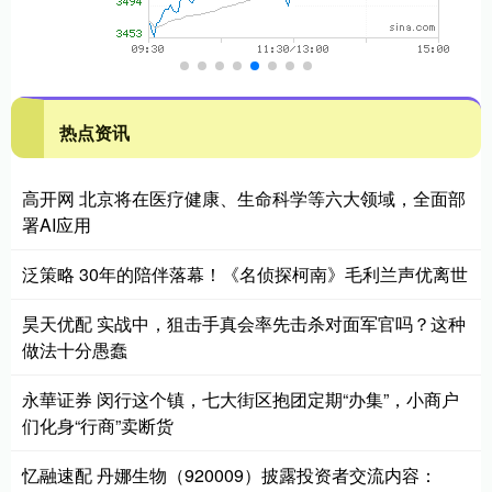
热点资讯
高开网 北京将在医疗健康、生命科学等六大领域，全面部
署AI应用
泛策略 30年的陪伴落幕！《名侦探柯南》毛利兰声优离世
昊天优配 实战中，狙击手真会率先击杀对面军官吗？这种
做法十分愚蠢
永華证券 闵行这个镇，七大街区抱团定期“办集”，小商户
们化身“行商”卖断货
忆融速配 丹娜生物（920009）披露投资者交流内容：