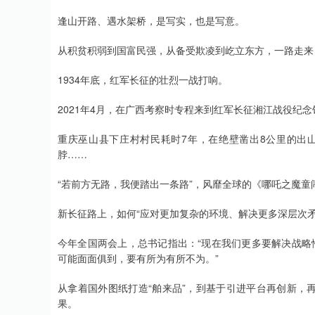
逢山开路、遇水架桥，是写实，也是写意。
从积贫积弱到国富民强，从备受欺凌到屹立东方，一路走来
1934年底，红军长征的壮烈一战打响。
2021年4月，在广西考察时专程来到红军长征湘江战役纪
重庆巫山县下庄村村民耗时7年，在绝壁凿出8公里的出山
脖……
“若前方无路，我便踏出一条路”，风靡全球的《哪吒之魔
新长征路上，如何“应对更加复杂的环境、解决更多深层次矛
今年全国两会上，总书记指出：“现在我们更多要解决战略
可能面面俱到，要有所为有所不为。”
从拿着国外图纸打造“舶来品”，到基于引进平台再创新，
果。