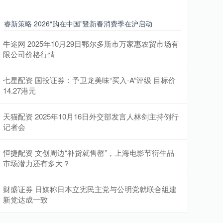
睿新策略 2026“购在中国”暨新春消费季在沪启动
牛途网 2025年10月29日鄂尔多斯市万家惠农贸市场有
限公司价格行情
七星配资 国投证券：予卫龙美味“买入-A”评级 目标价
14.27港元
天猫配资 2025年10月16日外交部发言人林剑主持例行
记者会
恒捷配资 文创周边“补货就售罄”，上海电影节衍生品
市场潜力还有多大？
财盛证券 日媒称日本立宪民主党与公明党就联合组建
新党达成一致