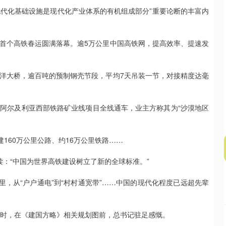
现代化基础设施是现代化产业体系的有机组成部分”重要论断的丰富内
沪深300
4694.44
.42%
43.13
0.93%
首个高铁春运圆满落幕。逾5万公里中国高铁网，提高效率、提速发
洋大桥，逾百吨的预制钢壳节段，平均7天吊装一节，对接精度达毫
阿尔及利亚西部铁路矿业线项目全线通车，业主方称其为“沙漠地区
160万公里公路、约16万公里铁路……
：“中国为世界高铁建设树立了新的全球标准。”
公里，从“户户通电”到“村村通宽带”……中国的现代化程度已远超先辈
考察时，在《建国方略》相关规划图前，总书记驻足感慨。