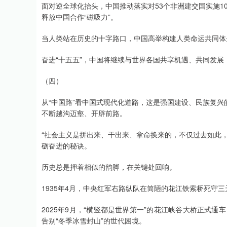
面对逆全球化抬头，中国推动落实对53个非洲建交国实施1
释放中国合作“磁吸力”。
当人类站在历史的十字路口，中国高举构建人类命运共同体
奋进“十五五”，中国将继续与世界各国共享机遇、共同发
（四）
从“中国路”看中国式现代化道路，这是强国建设、民族复
不断越沟迈壑、开辟前路。
“社会主义是拼出来、干出来、拿命换来的，不仅过去如此
砺奋进的秘诀。
历史总是押着相似的韵脚，在关键处回响。
1935年4月，中央红军右路纵队在简陋的花江铁索桥死守
2025年9月，“横竖都是世界第一”的花江峡谷大桥正式通车
告别“冬季冰雪封山”的世代困境。