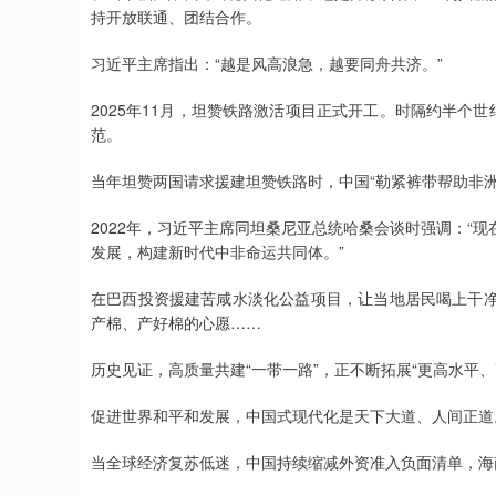
持开放联通、团结合作。
习近平主席指出：“越是风高浪急，越要同舟共济。”
2025年11月，坦赞铁路激活项目正式开工。时隔约半个
范。
当年坦赞两国请求援建坦赞铁路时，中国“勒紧裤带帮助非洲
2022年，习近平主席同坦桑尼亚总统哈桑会谈时强调：“
发展，构建新时代中非命运共同体。”
在巴西投资援建苦咸水淡化公益项目，让当地居民喝上干
产棉、产好棉的心愿……
历史见证，高质量共建“一带一路”，正不断拓展“更高水平
促进世界和平和发展，中国式现代化是天下大道、人间正道
当全球经济复苏低迷，中国持续缩减外资准入负面清单，海南