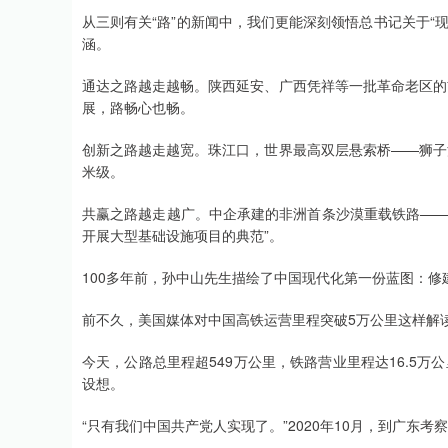
从三则有关“路”的新闻中，我们更能深刻领悟总书记关于“
深证成指
14311.01
.68
1.02%
200.89
1
涵。
通达之路越走越畅。陕西延安、广西凭祥等一批革命老区的
展，路畅心也畅。
创新之路越走越宽。珠江口，世界最高双层悬索桥——狮子
米级。
共赢之路越走越广。中企承建的非洲首条沙漠重载铁路——
开展大型基础设施项目的典范”。
100多年前，孙中山先生描绘了中国现代化第一份蓝图：修建
前不久，美国媒体对中国高铁运营里程突破5万公里这样解读
今天，公路总里程超549万公里，铁路营业里程达16.5万
设想。
“只有我们中国共产党人实现了。”2020年10月，到广东