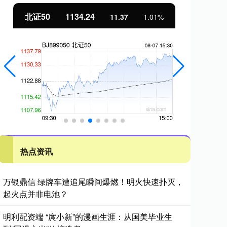
北证50
1134.24
创
11.37
1.01%
热点资讯
万银鼎信 绿牌车遭追尾瞬间爆燃！明火快速扑灭，
起火点并非电池？
明利配资端 “庹小新”的漫画生涯：从国美毕业生