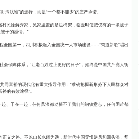
“淘汰谁”的选择，而是“一个都不能少”的庄严承诺。
宿村民徐解秀家，见家里盖的是烂棉絮，临走时便把仅有的一条被子
被子的感情。”
程全国第一，四川积极融入全国统一大市场建设……“蜀道新歌”唱出
社会保障体系，“让老百姓过上更好的日子”，始终是中国共产党人衡
共同富裕的现代化有重大指导作用：“准确把握新形势下人民群众对
富裕的有效途径”。
一起、干在一起，任何风浪都动摇不了我们的钢铁意志，任何困难都
赢的正义之路。不以山长水阔为远，新时代中国无惧逆风和回头浪，坚