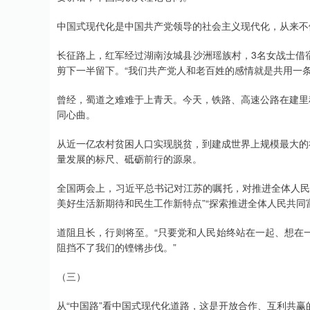
中国式现代化是中国共产党领导的社会主义现代化，从来不做
长征路上，红军经过湖南汝城县沙洲瑶族村，3名女战士借
剪下一半留下。“我们共产党人和老百姓的感情就是共用一条
曾经，蜀道之难难于上青天。今天，铁路、高速公路在建里
同心曲。
从近一亿农村贫困人口实现脱贫，到建成世界上规模最大的
量发展的标尺、砥砺前行的源泉。
全国两会上，习近平总书记对江苏的嘱托，对推进全体人民
美好生活新期待和民生工作新特点”“探索推进全体人民共同
道阻且长，行则将至。“只要党和人民始终站在一起、想在
阻挡不了我们的铿锵步伐。”
（三）
从“中国路”看中国式现代化道路，这是开放合作、互利共