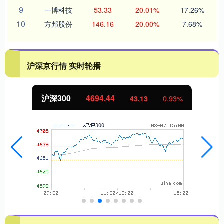
9
一博科技
53.33
20.01%
17.26%
10
方邦股份
146.16
20.00%
7.68%
沪深京行情 实时轮播
沪深300
4694.44
43.13
0.93%