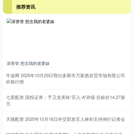
推荐资讯
深资管 想念我的老婆妹
牛途网 2025年10月29日鄂尔多斯市万家惠农贸市场有限公司
价格行情
七星配资 国投证券：予卫龙美味“买入-A”评级 目标价14.27港
元
天猫配资 2025年10月16日外交部发言人林剑主持例行记者会