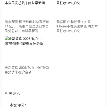
凯丰配资 国庆档电影总票房破
鼎盛配资 特朗普：如果
11亿元；高市早苗当选日本自
iPhone不在美国制造 将对苹
民党总裁｜南财早新闻
果征收25%关税
睿新策略 2026“购在中国”暨新
春消费季在沪启动
相关评论
本文评分
*