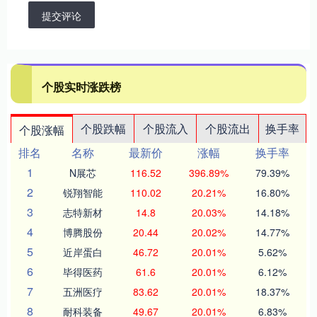
提交评论
个股实时涨跌榜
个股跌幅
个股流入
个股流出
换手率
个股涨幅
排名
名称
最新价
涨幅
换手率
1
N展芯
116.52
396.89%
79.39%
2
锐翔智能
110.02
20.21%
16.80%
3
志特新材
14.8
20.03%
14.18%
4
博腾股份
20.44
20.02%
14.77%
5
近岸蛋白
46.72
20.01%
5.62%
6
毕得医药
61.6
20.01%
6.12%
7
五洲医疗
83.62
20.01%
18.37%
8
耐科装备
49.67
20.01%
6.83%