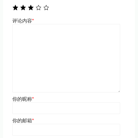
评论内容
*
你的昵称
*
你的邮箱
*