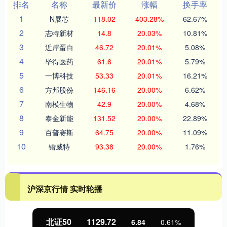
排名
名称
最新价
涨幅
换手率
1
N展芯
118.02
403.28%
62.67%
2
志特新材
14.8
20.03%
10.81%
3
近岸蛋白
46.72
20.01%
5.08%
4
毕得医药
61.6
20.01%
5.79%
5
一博科技
53.33
20.01%
16.21%
6
方邦股份
146.16
20.00%
6.62%
7
南模生物
42.9
20.00%
4.68%
8
泰金新能
131.52
20.00%
22.89%
9
百普赛斯
64.75
20.00%
11.09%
10
锴威特
93.38
20.00%
1.76%
沪深京行情 实时轮播
北证50
1129.72
6.84
0.61%