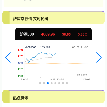
沪深京行情 实时轮播
北证50
1129.72
0.83%
6.84
0.
热点资讯