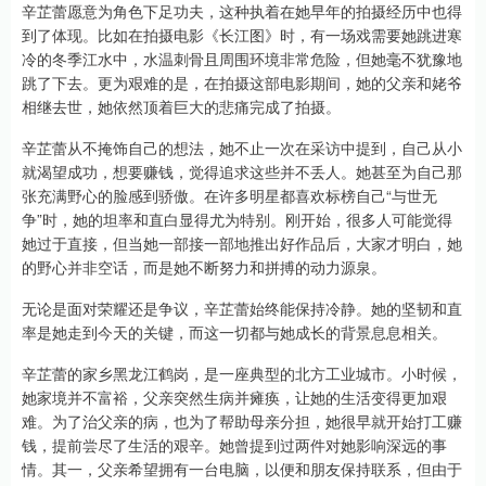
辛芷蕾愿意为角色下足功夫，这种执着在她早年的拍摄经历中也得
到了体现。比如在拍摄电影《长江图》时，有一场戏需要她跳进寒
冷的冬季江水中，水温刺骨且周围环境非常危险，但她毫不犹豫地
跳了下去。更为艰难的是，在拍摄这部电影期间，她的父亲和姥爷
相继去世，她依然顶着巨大的悲痛完成了拍摄。
辛芷蕾从不掩饰自己的想法，她不止一次在采访中提到，自己从小
就渴望成功，想要赚钱，觉得追求这些并不丢人。她甚至为自己那
张充满野心的脸感到骄傲。在许多明星都喜欢标榜自己“与世无
争”时，她的坦率和直白显得尤为特别。刚开始，很多人可能觉得
她过于直接，但当她一部接一部地推出好作品后，大家才明白，她
的野心并非空话，而是她不断努力和拼搏的动力源泉。
无论是面对荣耀还是争议，辛芷蕾始终能保持冷静。她的坚韧和直
率是她走到今天的关键，而这一切都与她成长的背景息息相关。
辛芷蕾的家乡黑龙江鹤岗，是一座典型的北方工业城市。小时候，
她家境并不富裕，父亲突然生病并瘫痪，让她的生活变得更加艰
难。为了治父亲的病，也为了帮助母亲分担，她很早就开始打工赚
钱，提前尝尽了生活的艰辛。她曾提到过两件对她影响深远的事
情。其一，父亲希望拥有一台电脑，以便和朋友保持联系，但由于