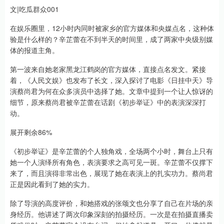
文|吃瓜群众001
在娱乐圈里，12小时内同时被家乡的官方媒体和央媒点名，这种体
验是什么样的？辛芷蕾在不到半天的时间里，成了两家中央级别媒
体的报道主角。
第一波来自她老家黑龙江鹤岗的官方媒体，直接点名发文。紧接
着，《人民文娱》也发布了长文，深入探讨了电影《日挂中天》导
演蔡尚君为何在众多演员中选择了她。文章中提到一个让人惊讶的
细节，原来蔡尚君被辛芷蕾在话剧《初步举证》中的表演深深打
动。
展开剩余86%
《初步举证》是辛芷蕾的个人独角戏，全场两个小时，舞台上只有
她一个人演绎所有角色，表演要求之高可见一斑。辛芷蕾不仅撑下
来了，而且演得非常出色，展现了她在表演上的扎实功力。蔡尚君
正是因此看到了她的实力。
除了导演的高度评价，和她搭戏的张颂文也分享了自己在片场的亲
身经历。他讲述了两次印象深刻的拍摄经历。一次是在拍摄直播卖