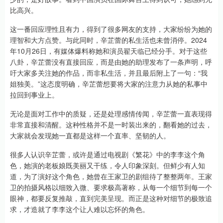
比高兴。
这一番回应理性且有力，得到了很多网友的支持，大家纷纷为她的
理智和大方点赞。与此同时，辛芷蕾的私生活也未曾消停。2024
年10月26日，有媒体爆料称她和演员翟天临已经分手。对于这些
八卦，辛芷蕾没有直接回应，而是由她的助理发布了一条声明，呼
吁大家多关注她的作品，而非私生活，并且最后附上了一句：“我
姐独美。”这态度明确，辛芷蕾想要将大家的注意力从她的私事中
拉回到事业上。
无论是面对工作中的质疑，还是处理感情传闻，辛芷蕾一直表现得
非常直接和清醒。这种性格并不是一时装出来的，翻看她的过去，
大家就会发现她一直都是这样一个直率、坚韧的人。
很多人认识辛芷蕾，或许是通过电视剧《繁花》中的李李这个角
色，她演的老板娘既美丽又干练，令人印象深刻。但鲜少有人知
道，为了演好这个角色，她曾在王家卫的剧组待了整整两年。王家
卫的拍摄风格以细致入微、要求极高著称，从每一个细节到每一个
眼神，都要反复推敲，直到完美呈现。而正是这种对细节的极致追
求，才造就了李李这个让人难以忘怀的角色。