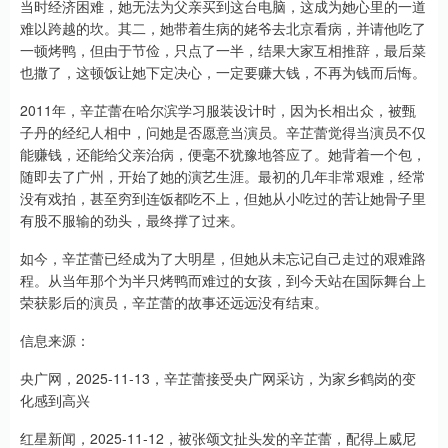
当时经济困难，她无法为父亲买到这台电脑，这成为她心里的一道
难以跨越的坎。其二，她带着生病的姥爷去北京看病，并请他吃了
一顿烤鸭，但由于节俭，只点了一半，结果大家互相推辞，最后菜
也撒了，这顿饭让她下定决心，一定要赚大钱，不再为钱而后悔。
2011年，辛芷蕾在哈尔滨学习服装设计时，因为长相出众，被甄
子丹的经纪人相中，问她是否愿意当演员。辛芷蕾觉得当演员不仅
能赚钱，还能给父亲治病，便毫不犹豫地答应了。她背着一个包，
随即去了广州，开始了她的演艺生涯。最初的几年非常艰难，经常
没有戏拍，甚至穷到连饭都吃不上，但她从小吃过的苦让她骨子里
有股不服输的劲头，最终撑了过来。
如今，辛芷蕾已经成为了大明星，但她从未忘记自己走过的艰难路
程。从当年那个为半只烤鸭而难过的女孩，到今天站在国际舞台上
荣获影后的演员，辛芷蕾的故事还远远没有结束。
信息来源：
央广网，2025-11-13，辛芷蕾接受央广网采访，为家乡鹤岗的变
化感到高兴
红星新闻，2025-11-12，被张颂文扯头发的辛芷蕾，配得上威尼