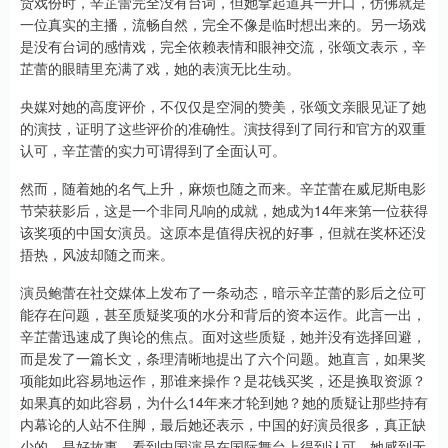
货戏份时，辛芷蕾完全没有台词，但她拿起道具一开口，仿佛就是
一位真实的主播，流畅自然，完全不像是临时想出来的。另一场戏
是没有台词的感情戏，完全依赖表情和眼神交流，张颂文表示，辛
芷蕾的眼睛里充满了戏，她的表演无比生动。
央媒对她的高度评价，不仅仅是空洞的赞美，张颂文亲眼见证了她
的演技，证明了这些评价的准确性。演技得到了同行和官方的双重
认可，辛芷蕾的实力可谓得到了全面认可。
然而，随着她的名气上升，麻烦也随之而来。辛芷蕾在威尼斯电影
节荣获影后，这是一个非同凡响的成就，她成为14年来第一位获得
该奖项的中国女演员。这原本是值得庆祝的好事，但就在奖杯还没
捂热，风波却随之而来。
演员鲍蕾在社交媒体上发布了一条动态，暗示辛芷蕾的影后之位可
能存在问题，甚至质疑奖项的水分和背后的资本运作。此言一出，
辛芷蕾迅速成了舆论的焦点。面对这些质疑，她并没有选择回避，
而是发了一篇长文，条理清晰地提出了六个问题。她直言，如果奖
项能如此容易地运作，那谁来操作？是花钱买奖，还是换取资源？
如果真的如此容易，为什么14年来才轮到她？她的质疑让那些持有
内幕论的人站不住脚，最后她还表示，中国的好演员很多，真正缺
少的，是好故事。看到中国演员在国际舞台上得到认可，她感到无