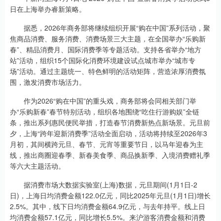
日在上海举办睿新策略。
据悉，2026年商务部将继续组织开展“购在中国”系列活动，聚
焦商品消费、服务消费、消费场景三大主题，在全国举办“乐购新
春”、精品消费月、国际消费季等专题活动。支持各省举办“地方
站”活动，组织15个国际化消费环境建设试点城市举办“城市专
场”活动。通过主题统一、特色鲜明的活动矩阵，营造浓厚消费氛
围，激发消费市场活力。
作为2026“购在中国”的重头戏，商务部将会同相关部门举
办“乐购新春”春节特别活动，组织各地围绕“吃住行游购娱”全链
条，推出系列惠民便民举措，打造春节消费新热点新场景。元旦前
夕，上海“跨年迎新消费季”活动全面启动，活动将持续至2026年3
月初，其间横跨元旦、春节、元宵等重要节日，以马年迎春为主
线，推出商圈迎春季、新春美食季、商品换新季、入境消费赠礼季
等六大主题活动。
据消费市场大数据实验室(上海)数据，元旦期间(1月1日-2
日)，上海日均消费金额122.0亿元，同比2025年元旦(1月1日)增长
2.5%。其中，线下日均消费金额64.9亿元，与去年持平。线上日
均消费金额57.1亿元，同比增长5.5%。来沪游客消费金额和消费