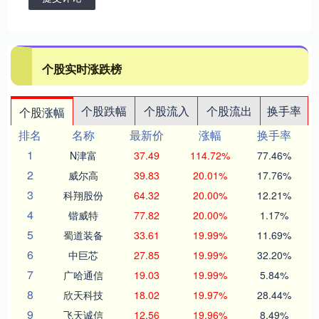
个股实时涨跌榜
个股跌幅
个股流入
个股流出
换手率
个股涨幅
排名
名称
最新价
涨幅
换手率
1
N津富
37.49
114.72%
77.46%
2
威尔高
39.83
20.01%
17.76%
3
科翔股份
64.32
20.00%
12.21%
4
锴威特
77.82
20.00%
1.17%
5
蜀道装备
33.61
19.99%
11.69%
6
中巨芯
27.85
19.99%
32.20%
7
广哈通信
19.03
19.99%
5.84%
8
欣天科技
18.02
19.97%
28.44%
9
飞天诚信
12.56
19.96%
8.49%